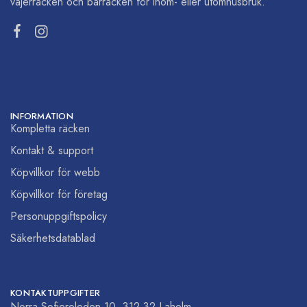
vajerräcken och barräcken för inom- eller utomhusbruk.
INFORMATION
Kompletta räcken
Kontakt & support
Köpvillkor för webb
Köpvillkor för företag
Personuppgiftspolicy
Säkerhetsdatablad
KONTAKTUPPGIFTER
Norra Sofieroleden 10, 312 32 Laholm