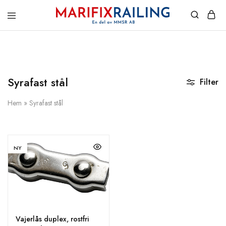
Marifix
Rostfria
Railing
räcken
och
järnvaror
i
hög
kvalité
Syrafast stål
Filter
Hem
»
Syrafast stål
NY
Vajerlås duplex, rostfri