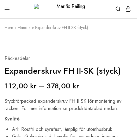
Marifix
Rostfria
Railing
räcken
och
Hem
»
Handla
»
Expanderskruv FH II-SK (styck)
järnvaror
i
hög
kvalité
Räckesdelar
Expanderskruv FH II-SK (styck)
112,00
kr
–
378,00
kr
Styckförpackad expanderskruv FH II SK för montering av
räcken. För mer information se produktdatablad nedan.
Kvalité
A4: Rostfri och syrafast, lämplig för utomhusbruk.
Galv: Galvaniserad, lämplig för användning inomhus.