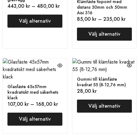
Klämfäste fixpoint med
443,00
kr
–
480,00
kr
distans 30mm och 50mm
Aisi 316
85,00
kr
–
235,00
kr
Välj alternativ
Välj alternativ
Gummi till klämfäste
kvadrat 55 (8-12,76 mm)
Glasfäste 45x57mm
28,00
kr
kvadratiskt med säkerhets
klack
107,00
kr
–
168,00
kr
Välj alternativ
Välj alternativ